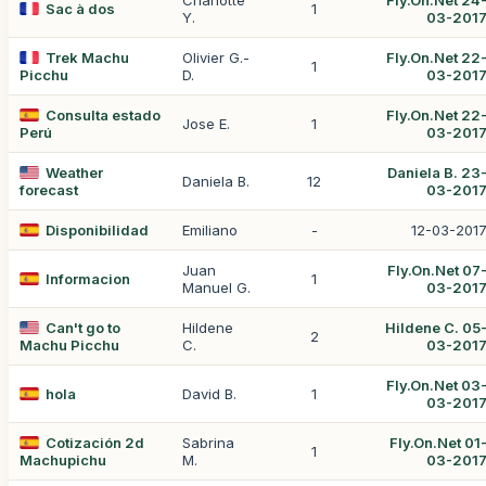
Charlotte
Fly.On.Net 24
Sac à dos
1
Y.
03-201
Trek Machu
Olivier G.-
Fly.On.Net 22
1
Picchu
D.
03-201
Consulta estado
Fly.On.Net 22
Jose E.
1
Perú
03-201
Weather
Daniela B. 23
Daniela B.
12
forecast
03-201
Disponibilidad
Emiliano
-
12-03-201
Juan
Fly.On.Net 07
Informacion
1
Manuel G.
03-201
Can't go to
Hildene
Hildene C. 05
2
Machu Picchu
C.
03-201
Fly.On.Net 03
hola
David B.
1
03-201
Cotización 2d
Sabrina
Fly.On.Net 01
1
Machupichu
M.
03-201