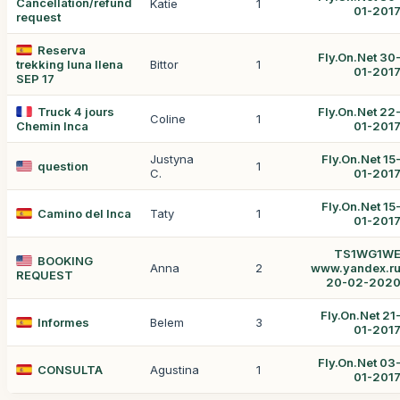
Cancellation/refund
Katie
1
01-201
request
Reserva
Fly.On.Net 30
trekking luna llena
Bittor
1
01-201
SEP 17
Truck 4 jours
Fly.On.Net 22
Coline
1
Chemin Inca
01-201
Justyna
Fly.On.Net 15
question
1
C.
01-201
Fly.On.Net 15
Camino del Inca
Taty
1
01-201
TS1WG1W
BOOKING
Anna
2
www.yandex.r
REQUEST
20-02-202
Fly.On.Net 21
Informes
Belem
3
01-201
Fly.On.Net 03
CONSULTA
Agustina
1
01-201