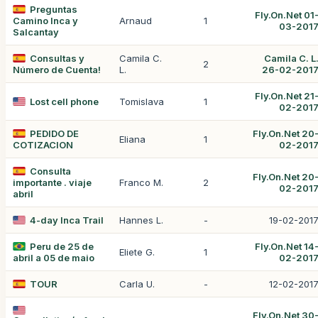
Preguntas
Fly.On.Net 01
Camino Inca y
Arnaud
1
03-201
Salcantay
Consultas y
Camila C.
Camila C. L
2
Número de Cuenta!
L.
26-02-201
Fly.On.Net 21
Lost cell phone
Tomislava
1
02-201
PEDIDO DE
Fly.On.Net 20
Eliana
1
COTIZACION
02-201
Consulta
Fly.On.Net 20
importante . viaje
Franco M.
2
02-201
abril
4-day Inca Trail
Hannes L.
-
19-02-201
Peru de 25 de
Fly.On.Net 14
Eliete G.
1
abril a 05 de maio
02-201
TOUR
Carla U.
-
12-02-201
Fly.On.Net 30