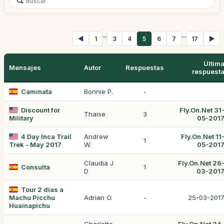
...
...
◀
1
3
4
5
6
7
17
▶
Últim
Mensajes
Autor
Respuestas
respuest
Caminata
Bonnie P.
-
Discount for
Fly.On.Net 31
Thaise
3
Military
05-201
4 Day Inca Trail
Andrew
Fly.On.Net 11
1
Trek - May 2017
W.
05-201
Claudia J
Fly.On.Net 26
Consulta
1
D
03-201
Tour 2 dias a
Machu Picchu
Adrian O.
-
25-03-201
Huainapichu