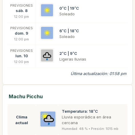
PREVISIONES
0˚C | 19˚C
sáb. 8
Soleado
12:00 pm
PREVISIONES
6˚C | 18˚C
dom. 9
Soleado
12:00 pm
PREVISIONES
2˚C | 9˚C
lun. 10
Ligeras lluvias
12:00 pm
Última actualización: 01:58 pm
Machu Picchu
Temperatura: 18˚C
Clima
Lluvia esporádica en área
actual
cercana
Humedad: 48 % • Presión: 1015 mb