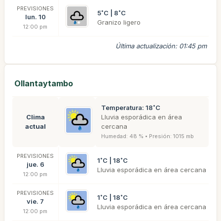
PREVISIONES
5˚C | 8˚C
lun. 10
Granizo ligero
12:00 pm
Última actualización: 01:45 pm
Ollantaytambo
Temperatura: 18˚C
Clima
Lluvia esporádica en área
actual
cercana
Humedad: 48 % • Presión: 1015 mb
PREVISIONES
1˚C | 18˚C
jue. 6
Lluvia esporádica en área cercana
12:00 pm
PREVISIONES
1˚C | 18˚C
vie. 7
Lluvia esporádica en área cercana
12:00 pm