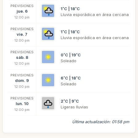
PREVISIONES
1˚C | 18˚C
jue. 6
Lluvia esporádica en área cercana
12:00 pm
PREVISIONES
1˚C | 18˚C
vie. 7
Lluvia esporádica en área cercana
12:00 pm
PREVISIONES
0˚C | 19˚C
sáb. 8
Soleado
12:00 pm
PREVISIONES
6˚C | 18˚C
dom. 9
Soleado
12:00 pm
PREVISIONES
2˚C | 9˚C
lun. 10
Ligeras lluvias
12:00 pm
Última actualización: 01:58 pm