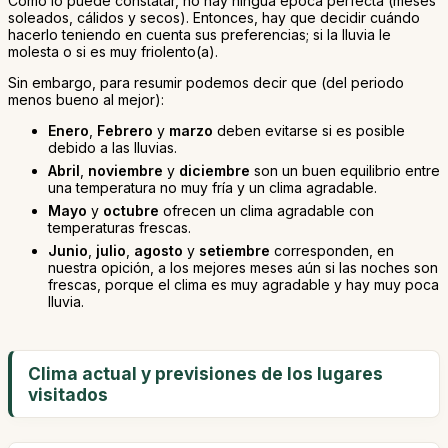
Como lo puede constatar, no hay ningua época perfecta (meses
soleados, cálidos y secos). Entonces, hay que decidir cuándo
hacerlo teniendo en cuenta sus preferencias; si la lluvia le
molesta o si es muy friolento(a).
Sin embargo, para resumir podemos decir que (del periodo
menos bueno al mejor):
Enero
,
Febrero
y
marzo
deben evitarse si es posible
debido a las lluvias.
Abril
,
noviembre
y
diciembre
son un buen equilibrio entre
una temperatura no muy fría y un clima agradable.
Mayo
y
octubre
ofrecen un clima agradable con
temperaturas frescas.
Junio
,
julio
,
agosto
y
setiembre
corresponden, en
nuestra opición, a los mejores meses aún si las noches son
frescas, porque el clima es muy agradable y hay muy poca
lluvia.
Clima actual y previsiones de los lugares
visitados