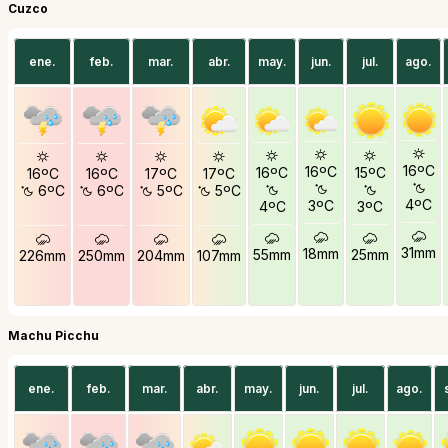
Cuzco
ene.
feb.
mar.
abr.
may.
jun.
jul.
ago.
16ºC
16ºC
16ºC
15ºC
16ºC
16ºC
17ºC
17ºC
6ºC
6ºC
5ºC
5ºC
4ºC
3ºC
4ºC
3ºC
31mm
18mm
55mm
25mm
226mm
250mm
204mm
107mm
Machu Picchu
ene.
feb.
mar.
abr.
may.
jun.
jul.
ago.