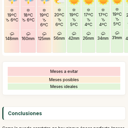
19ºC
20ºC
19ºC
17ºC
17ºC
19ºC
18ºC
19ºC
6ºC
6ºC
5ºC
6ºC
5ºC
4ºC
4ºC
6ºC
31mm
56mm
42mm
26mm
34mm
148mm
160mm
125mm
Meses a evitar
Meses posibles
Meses ideales
Conclusiones