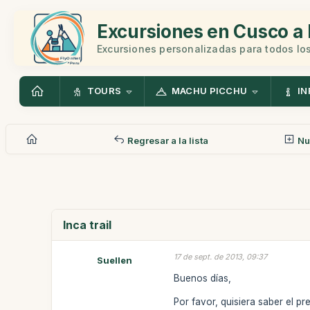
Excursiones en Cusco a 
Excursiones personalizadas para todos los
TOURS
MACHU PICCHU
IN
Regresar a la lista
Nu
Inca trail
17 de sept. de 2013, 09:37
Suellen
Buenos días,
Por favor, quisiera saber el p