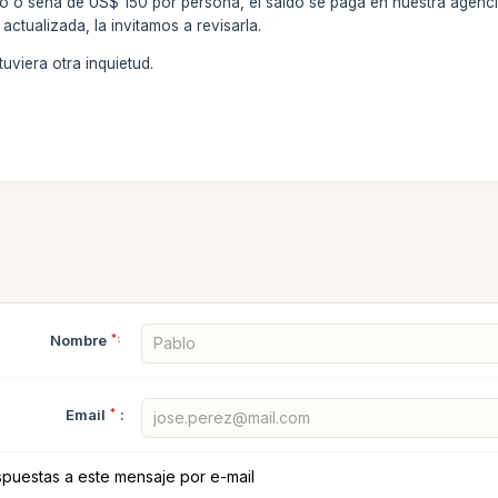
to o seña de US$ 150 por persona, el saldo se paga en nuestra agenc
actualizada, la invitamos a revisarla.
uviera otra inquietud.
Nombre
*:
Email
*
:
spuestas a este mensaje por e-mail