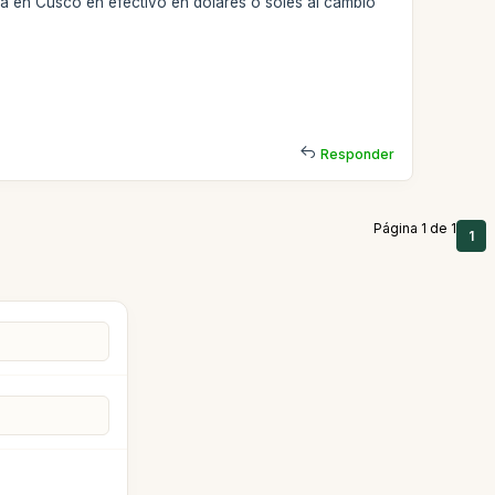
ia en Cusco en efectivo en dólares o soles al cambio
Responder
Página 1 de 1
1