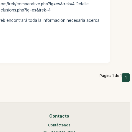
.com/trek/comparative.php?lg=es&trek=4 Detalle:
nclusions.php?lg=es&trek=4
web encontrará toda la información necesaria acerca
Página 1 de 1
1
Contacto
Contáctenos