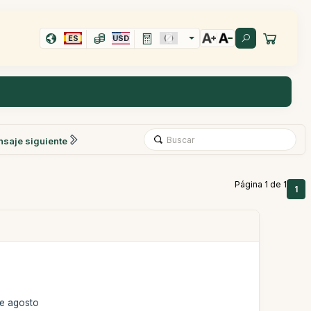
ES
USD
saje siguiente
Página 1 de 1
1
de agosto